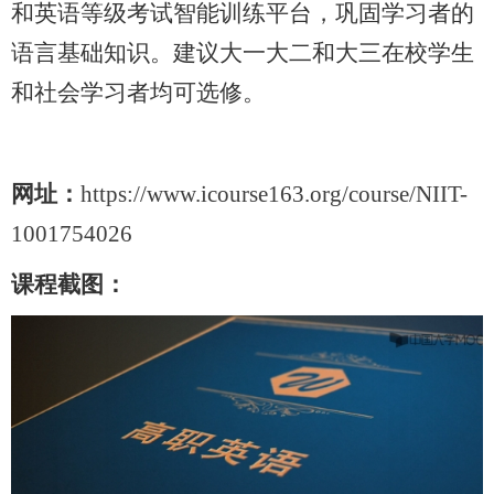
和英语等级考试智能训练平台，巩固学习者的
语言基础知识。建议大一大二和大三在校学生
和社会学习者均可选修。
网址：
https://www.icourse163.org/course/NIIT-
1001754026
课程截图：