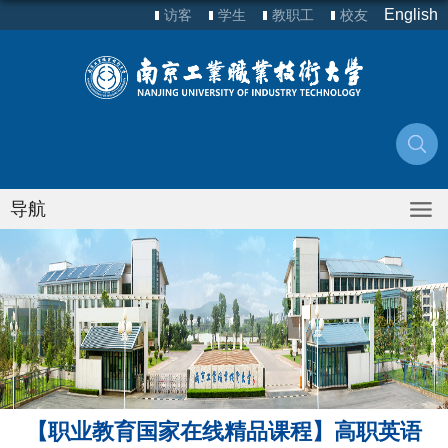
English
访客
学生
教职工
校友
导航
【职业教育国家在线精品课程】高职英语