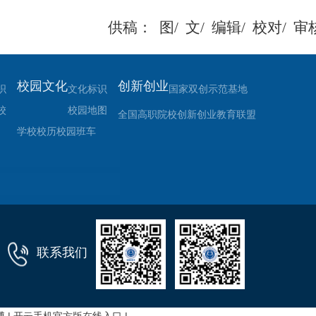
供稿：
图/
文/
编辑/
校对/
审核
校园文化
创新创业
织
文化标识
国家双创示范基地
校
校园地图
全国高职院校创新创业教育联盟
学校校历
校园班车
联系我们